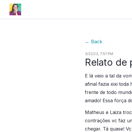
←
Back
3/22/23, 7:51 PM
Relato de 
E lá veio a tal da vo
afinal fazia xixi tod
frente de todo mundo
amado! Essa força do
Matheus e Laiza troca
contrações vc faz um
chegar. Tá quase! V