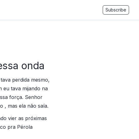
Subscribe
nessa onda
já tava perdida mesmo,
im eu tava mijando na
essa força. Senhor
o , mas ela não saía.
ndo vier as próximas
uco pra Pérola