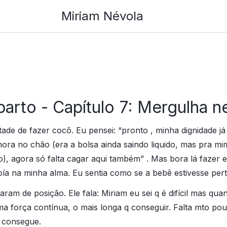
Miriam Névola
parto - Capítulo 7: Mergulha 
ntade de fazer cocô. Eu pensei: “pronto , minha dignidade 
a hora no chão (era a bolsa ainda saindo liquido, mas pra m
), agora só falta cagar aqui também” . Mas bora lá fazer 
ía na minha alma. Eu sentia como se a bebê estivesse pert
ram de posição. Ele fala: Miriam eu sei q é difícil mas qua
a força contínua, o mais longa q conseguir. Falta mto po
c consegue.