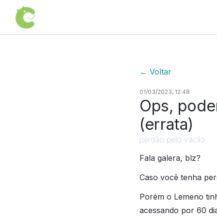
←
Voltar
01/03/2023, 12:48
Ops, podem
(errata)
perdão pelo vacilo
Fala galera, blz?
Caso você tenha per
Porém o Lemeno tinh
acessando por 60 di