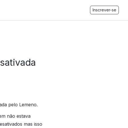
Inscrever-se
sativada
iada pelo Lemeno.
uem não estava
sativados mas isso