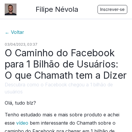
Filipe Névola
Inscrever-se
←
Voltar
03/04/2023, 03:37
O Caminho do Facebook
para 1 Bilhão de Usuários:
O que Chamath tem a Dizer
Descubra como o Facebook chegou a 1 bilhão de
usuários
Olá, tudo blz?
Tenho estudado mais e mais sobre produto e achei
esse
vídeo
bem interessante do Chamath sobre o
caminho do Facebook pra chegar em 1 bilhão de