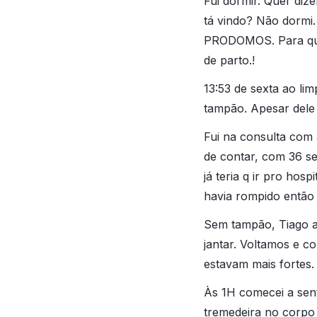
Fui dormir. Quer diz
tá vindo? Não dormi.
PRODOMOS. Para quem
de parto.!
13:53 de sexta ao li
tampão. Apesar dele 
Fui na consulta com
de contar, com 36 se
já teria q ir pro hos
havia rompido então
Sem tampão, Tiago a
jantar. Voltamos e c
estavam mais fortes.
Às 1H comecei a sen
tremedeira no corpo 