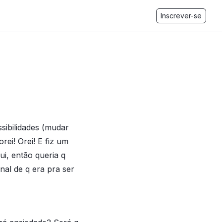
Inscrever-se
sibilidades (mudar
ei! Orei! E fiz um
i, então queria q
nal de q era pra ser