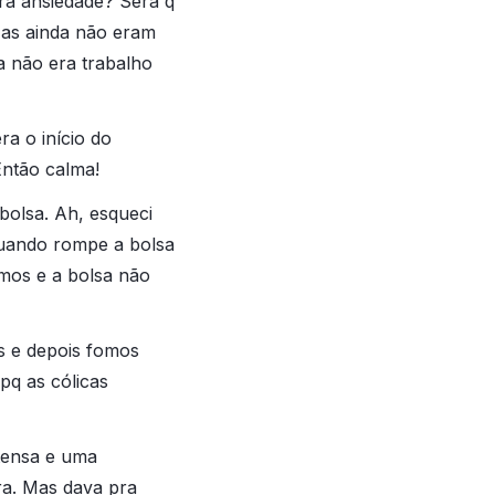
erá ansiedade? Será q
Mas ainda não eram
 não era trabalho
ra o início do
Então calma!
bolsa. Ah, esqueci
quando rompe a bolsa
camos e a bolsa não
s e depois fomos
pq as cólicas
tensa e uma
ra. Mas dava pra