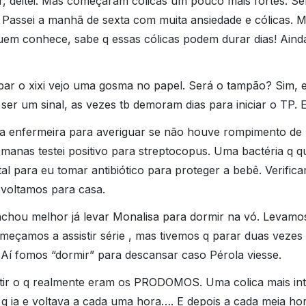
er, deitei. Mas começaram cólicas um pouco mais fortes. S
 Passei a manhã de sexta com muita ansiedade e cólicas. 
 conhece, sabe q essas cólicas podem durar dias! Ainda
mpar o xixi vejo uma gosma no papel. Será o tampão? Sim, e
ser um sinal, as vezes tb demoram dias para iniciar o TP. 
 a enfermeira para averiguar se não houve rompimento de 
manas testei positivo para streptocopus. Uma bactéria q 
pital para eu tomar antibiótico para proteger a bebê. Verifi
 voltamos para casa.
chou melhor já levar Monalisa para dormir na vó. Levamo
omeçamos a assistir série , mas tivemos q parar duas vezes 
 Aí fomos “dormir” para descansar caso Pérola viesse.
tir o q realmente eram os PRODOMOS. Uma colica mais in
q ia e voltava a cada uma hora…. E depois a cada meia ho