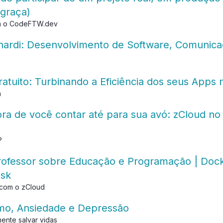
 graça)
om o CodeFTW.dev
ardi: Desenvolvimento de Software, Comunicaç
tuito: Turbinando a Eficiência dos seus Apps 
a
a de você contar até para sua avó: zCloud no
?
ofessor sobre Educação e Programação | Dock
usk
 com o zCloud
mo, Ansiedade e Depressão
mente salvar vidas