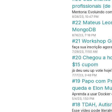
profissionais (de
Mentoria: Evoluindo c
8/28/23, 10:47 PM
#22 Mateus Leon
MongoDB
8/16/23, 7:18 PM
#21 Workshop Gra
faça sua inscrição agor
7/28/23, 11:50 AM
#20 Chegou a hor
$15 cupom
já deu seu up vote hoje
7/17/23, 3:48 PM
#19 Papo com Pr
queda e Elon M
Aprenda a usar Docker
5/4/23, 1:50 PM
#18 TDAH, Autis
Esse vídeo pode literal