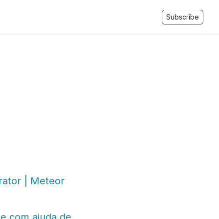
Subscribe
rator | Meteor
 e com ajuda de