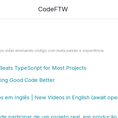
CodeFTW
s vidas ensinando código com muita paixão e experiência.
eats TypeScript for Most Projects
king Good Code Better
 em Inglês | New Videos in English (await ope
de participar de um projeto real, em produção