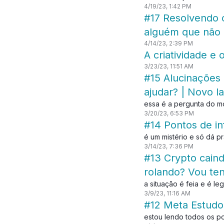
4/19/23, 1:42 PM
#17 Resolvendo 
alguém que não
4/14/23, 2:39 PM
A criatividade e
3/23/23, 11:51 AM
#15 Alucinações
ajudar? | Novo l
essa é a pergunta do 
3/20/23, 6:53 PM
#14 Pontos de in
é um mistério e só dá p
3/14/23, 7:36 PM
#13 Crypto cain
rolando? Vou tent
a situação é feia e é l
3/9/23, 11:16 AM
#12 Meta Estudo 
estou lendo todos os po