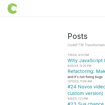
Posts
CodeFTW
Transformamo
7/6/24, 4:01 PM
Why JavaScript B
6/25/24, 12:25 PM
Refactoring: Ma
and it's not fixing bugs
12/12/23, 11:09 AM
#24 Novos vídeos
custom version)
9/6/23, 1:21 PM
#23 Sua chance 